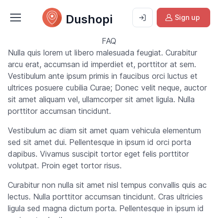
Dushopi
Sign up
FAQ
Nulla quis lorem ut libero malesuada feugiat. Curabitur
arcu erat, accumsan id imperdiet et, porttitor at sem.
Vestibulum ante ipsum primis in faucibus orci luctus et
ultrices posuere cubilia Curae; Donec velit neque, auctor
sit amet aliquam vel, ullamcorper sit amet ligula. Nulla
porttitor accumsan tincidunt.
Vestibulum ac diam sit amet quam vehicula elementum
sed sit amet dui. Pellentesque in ipsum id orci porta
dapibus. Vivamus suscipit tortor eget felis porttitor
volutpat. Proin eget tortor risus.
Curabitur non nulla sit amet nisl tempus convallis quis ac
lectus. Nulla porttitor accumsan tincidunt. Cras ultricies
ligula sed magna dictum porta. Pellentesque in ipsum id