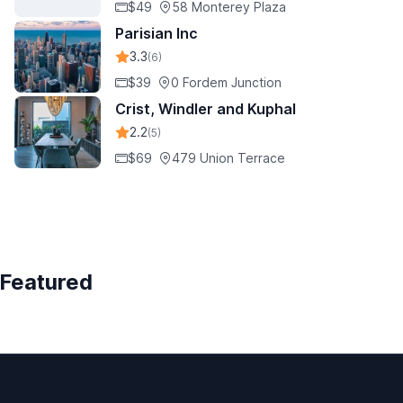
$49
58 Monterey Plaza
Parisian Inc
3.3
(6)
$39
0 Fordem Junction
Crist, Windler and Kuphal
2.2
(5)
$69
479 Union Terrace
Featured