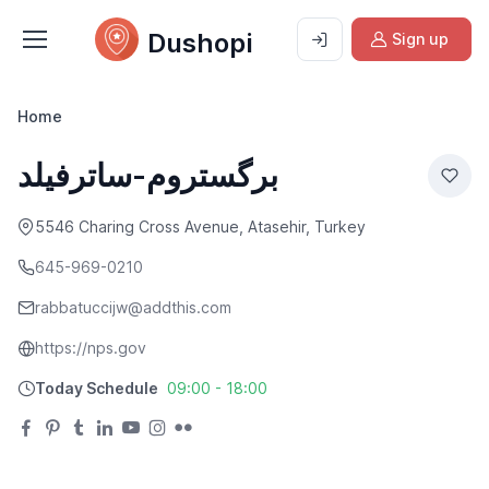
Dushopi
Sign up
Home
برگستروم-ساترفیلد
5546 Charing Cross Avenue, Atasehir, Turkey
645-969-0210
rabbatuccijw@addthis.com
https://nps.gov
Today Schedule
09:00 - 18:00