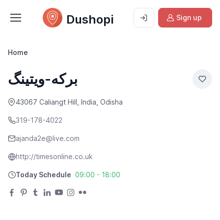
Dushopi
Sign up
Home
برکه-ویتینگ
43067 Caliangt Hill, India, Odisha
319-178-4022
ajanda2e@live.com
http://timesonline.co.uk
Today Schedule
09:00 - 18:00