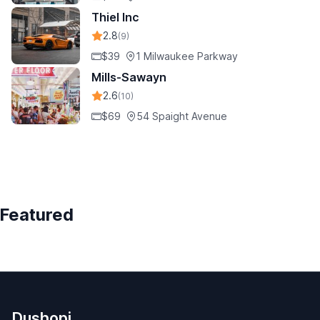
Thiel Inc
2.8
(9)
$39
1 Milwaukee Parkway
Mills-Sawayn
2.6
(10)
$69
54 Spaight Avenue
Featured
Dushopi