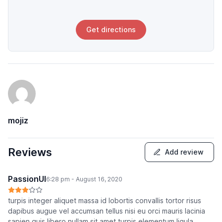
Get directions
mojiz
Reviews
Add review
PassionUI
6:28 pm - August 16, 2020
turpis integer aliquet massa id lobortis convallis tortor risus
dapibus augue vel accumsan tellus nisi eu orci mauris lacinia
sapien quis libero nullam sit amet turpis elementum ligula