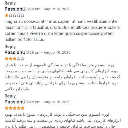
Reply
PassionUI
6:28 pm - August 16, 2020
magna ac consequat metus sapien ut nunc vestibulum ante
ipsum primis in faucibus orci luctus et ultrices posuere cubilia
curae mauris viverra diam vitae quam suspendisse potenti
nullam porttitor lacus
Reply
PassionUI
6:28 pm - August 16, 2020
لورم ایپسوم متن ساختگی با تولید سادگی نامفهوم از صنعت با هدف
بهبود ابزارهای کاربردی می باشد کتابهای زیادی در شصت و سه درصد
گذشته حال و آینده شناخت فراوان جامعه و متخصصان را می طلبد تا با
نرم افزارها شناخت بیشتری را برای طراحان رایانه ای علی الخصوص
طراحان خلاقی
Reply
PassionUI
6:28 pm - August 16, 2020
لورم ایپسوم متن ساختگی با تولید کاربردهای متنوع با هدف بهبود
ابزارهای کاربردی می باشد کتابهای زیادی در شصت و سه درصد گذشته
حال و آینده شناخت فراوان جامعه و متخصصان را می طلبد تا با نرم