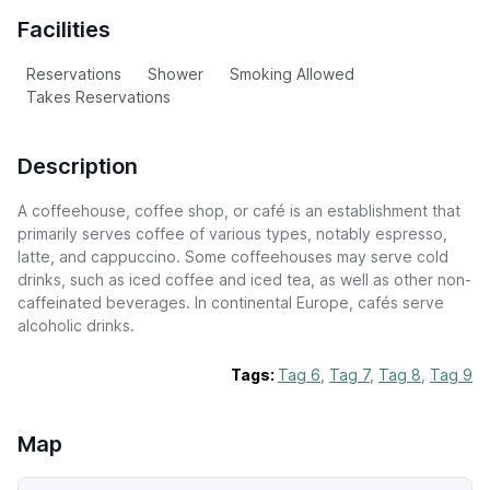
Facilities
Reservations
Shower
Smoking Allowed
Takes Reservations
Description
A coffeehouse, coffee shop, or café is an establishment that
primarily serves coffee of various types, notably espresso,
latte, and cappuccino. Some coffeehouses may serve cold
drinks, such as iced coffee and iced tea, as well as other non-
caffeinated beverages. In continental Europe, cafés serve
alcoholic drinks.
Tags:
Tag 6
,
Tag 7
,
Tag 8
,
Tag 9
Map