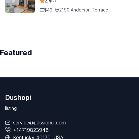
2.4
(7)
$49
2190 Anderson Terrace
Featured
Dushopi
listing
service@passionui.com
+14719823948
Kentucky 40170, USA