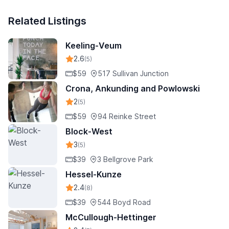
Related Listings
Keeling-Veum
2.6
(5)
$59
517 Sullivan Junction
Crona, Ankunding and Powlowski
2
(5)
$59
94 Reinke Street
Block-West
3
(5)
$39
3 Bellgrove Park
Hessel-Kunze
2.4
(8)
$39
544 Boyd Road
McCullough-Hettinger