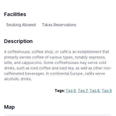
Facilities
Smoking Allowed
Takes Reservations
Description
A coffeehouse, coffee shop, or café is an establishment that
primarily serves coffee of various types, notably espresso,
latte, and cappuccino. Some coffeehouses may serve cold
drinks, such as iced coffee and iced tea, as well as other non-
caffeinated beverages. In continental Europe, cafés serve
alcoholic drinks.
Tags:
Tag 6
,
Tag 7
,
Tag 8
,
Tag 9
Map