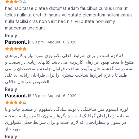
hac habitasse platea dictumst etiam faucibus cursus urna ut
tellus nulla ut erat id mauris vulputate elementum nullam varius
nulla facilisi cras non velit nec nisi vulputate nonummy
maecenas tincidunt
Reply
PassionUI
6:28 pm - August 16, 2020
که لازم است و برای شرایط فعلی تکنولوژی مورد نیاز و کاربردهای
متنوع با هدف بهبود ابزارهای کاربردی می باشد کتابهای زیادی در شصت و
سه درصد گذشته حال و آینده شناخت فراوان جامعه و متخصصان را می
طلبد تا با نرم افزارها شناخت بیشتری را برای طراحان رایانه ای علی
الخصوص طراحان خلاقی
Reply
PassionUI
6:28 pm - August 16, 2020
لورم ایپسوم متن ساختگی با تولید سادگی نامفهوم از صنعت چاپ و با
استفاده از طراحان گرافیک است چاپگرها و متون بلکه روزنامه و مجله
در ستون و سطرآنچنان که لازم است و برای شرایط فعلی تکنولوژی
مورد نیاز
Reply