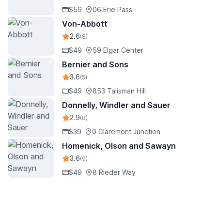
$59
06 Erie Pass
Von-Abbott
2.6
(8)
$49
59 Elgar Center
Bernier and Sons
3.6
(5)
$49
853 Talisman Hill
Donnelly, Windler and Sauer
2.9
(8)
$39
0 Claremont Junction
Homenick, Olson and Sawayn
3.6
(9)
$49
8 Rieder Way