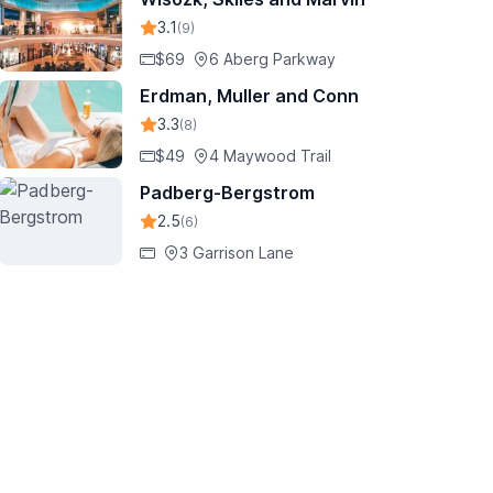
3.1
(9)
$69
6 Aberg Parkway
Erdman, Muller and Conn
3.3
(8)
$49
4 Maywood Trail
Padberg-Bergstrom
2.5
(6)
3 Garrison Lane