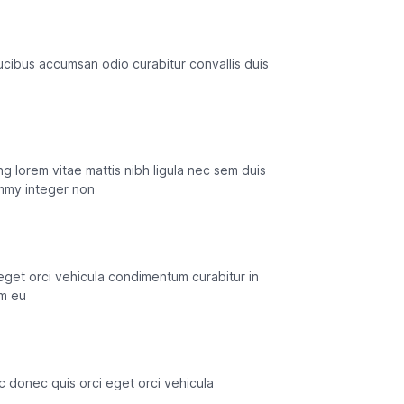
aucibus accumsan odio curabitur convallis duis
g lorem vitae mattis nibh ligula nec sem duis
ummy integer non
eget orci vehicula condimentum curabitur in
um eu
c donec quis orci eget orci vehicula