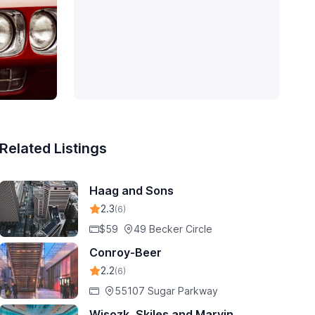
Related Listings
Haag and Sons
2.3
(6)
$59
49 Becker Circle
Conroy-Beer
2.2
(6)
55107 Sugar Parkway
Wisozk, Skiles and Marvin