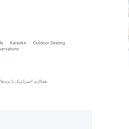
ds
Karaoke
Outdoor Seating
ervations
همکاری استراتژیک با برندها؛ ساخت هویت، روایت داستان برند و توسعه ارتباطات مؤثر با مخاطب.