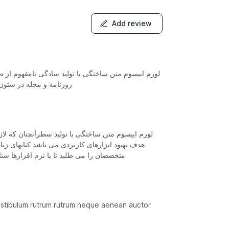
Add review
لورم ایپسوم متن ساختگی با تولید سادگی نامفهوم از 
روزنامه و مجله در ستون
لورم ایپسوم متن ساختگی با تولید سطرآنچنان که لاز
هدف بهبود ابزارهای کاربردی می باشد کتابهای ز
متخصصان را می طلبد تا با نرم افزارها ش
estibulum rutrum rutrum neque aenean auctor