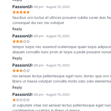
PassionUI
6:28 pm - August 16, 2020
faucibus orci luctus et ultrices posuere cubilia curae duis f
consequat dui nec nisi volutpat
Reply
PassionUI
6:28 pm - August 16, 2020
tempor turpis nec euismod scelerisque quam turpis adipiscin
aliquam convallis nunc proin at turpis a pede posuere non
Reply
PassionUI
6:28 pm - August 16, 2020
nisl aenean lectus pellentesque eget nunc donec quis orci 
libero ut massa volutpat convallis morbi odio odio element
Reply
PassionUI
6:28 pm - August 16, 2020
at vulputate vitae nisl aenean lectus pellentesque eget nun
condimentum curabitur in libero ut massa