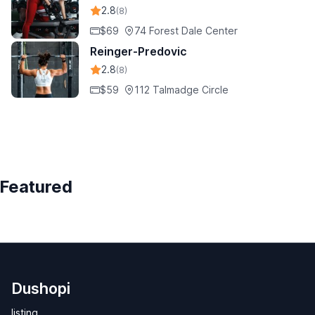
2.8
(8)
$69
74 Forest Dale Center
Reinger-Predovic
2.8
(8)
$59
112 Talmadge Circle
Featured
Dushopi
listing