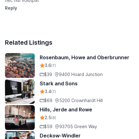
nec nisi volutpat
Reply
Related Listings
Rosenbaum, Howe and Oberbrunner
3.6
(7)
$39
9400 Hoard Junction
Stark and Sons
3.4
(7)
$69
5200 Crownhardt Hill
Hills, Jerde and Rowe
2.5
(8)
$59
93705 Green Way
Deckow-Windler