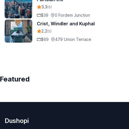
3.3
(6)
$39
0 Fordem Junction
Crist, Windler and Kuphal
2.2
(5)
$69
479 Union Terrace
Featured
Dushopi