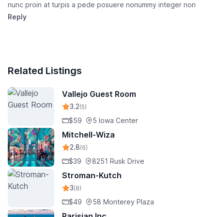
nunc proin at turpis a pede posuere nonummy integer non
Reply
Related Listings
Vallejo Guest Room
3.2
(5)
$59
5 Iowa Center
Mitchell-Wiza
2.8
(6)
$39
8251 Rusk Drive
Stroman-Kutch
3
(8)
$49
58 Monterey Plaza
Parisian Inc