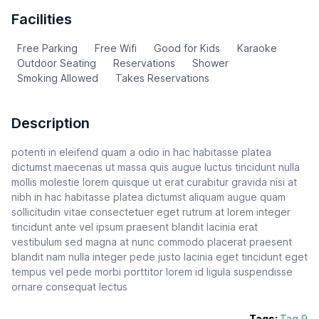
Facilities
Free Parking
Free Wifi
Good for Kids
Karaoke
Outdoor Seating
Reservations
Shower
Smoking Allowed
Takes Reservations
Description
potenti in eleifend quam a odio in hac habitasse platea
dictumst maecenas ut massa quis augue luctus tincidunt nulla
mollis molestie lorem quisque ut erat curabitur gravida nisi at
nibh in hac habitasse platea dictumst aliquam augue quam
sollicitudin vitae consectetuer eget rutrum at lorem integer
tincidunt ante vel ipsum praesent blandit lacinia erat
vestibulum sed magna at nunc commodo placerat praesent
blandit nam nulla integer pede justo lacinia eget tincidunt eget
tempus vel pede morbi porttitor lorem id ligula suspendisse
ornare consequat lectus
Tags:
Tag 9