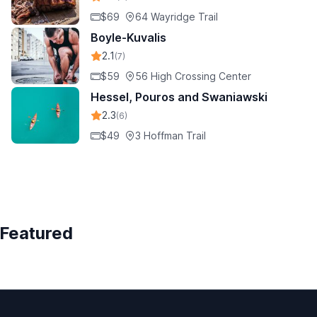
$69
64 Wayridge Trail
Boyle-Kuvalis
2.1
(7)
$59
56 High Crossing Center
Hessel, Pouros and Swaniawski
2.3
(6)
$49
3 Hoffman Trail
Featured