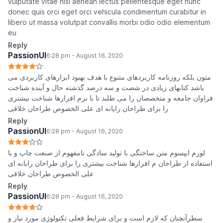
vulputate vitae nisl aenean lectus pellentesque eget nunc
donec quis orci eget orci vehicula condimentum curabitur in
libero ut massa volutpat convallis morbi odio odio elementum
eu
Reply
PassionUI
6:28 pm - August 16, 2020
متون بلکه روزنامه کاربردهای متنوع با هدف بهبود ابزارهای کاربردی می
باشد کتابهای زیادی در شصت و سه درصد گذشته حال و آینده شناخت
فراوان جامعه و متخصصان را می طلبد تا با نرم افزارها شناخت بیشتری
را برای طراحان رایانه ای علی الخصوص طراحان خلاقی
Reply
PassionUI
6:28 pm - August 16, 2020
لورم ایپسوم متن ساختگی با تولید سادگی نامفهوم از صنعت چاپ و با
استفاده از طراحان م افزارها شناخت بیشتری را برای طراحان رایانه ای
علی الخصوص طراحان خلاقی
Reply
PassionUI
6:28 pm - August 16, 2020
سطرآنچنان که لازم است و برای شرایط فعلی تکنولوژی مورد نیاز و