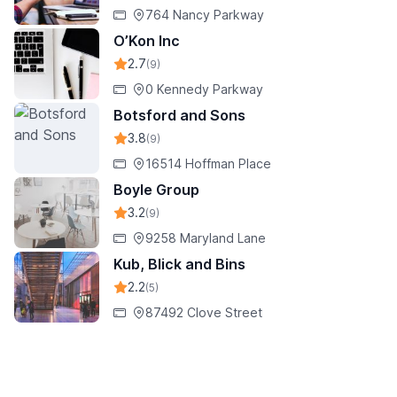
764 Nancy Parkway
O’Kon Inc
2.7
(9)
0 Kennedy Parkway
Botsford and Sons
3.8
(9)
16514 Hoffman Place
Boyle Group
3.2
(9)
9258 Maryland Lane
Kub, Blick and Bins
2.2
(5)
87492 Clove Street