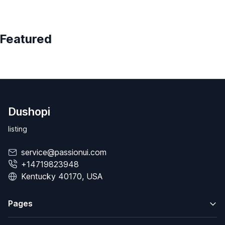
Featured
Dushopi
listing
service@passionui.com
+14719823948
Kentucky 40170, USA
Pages