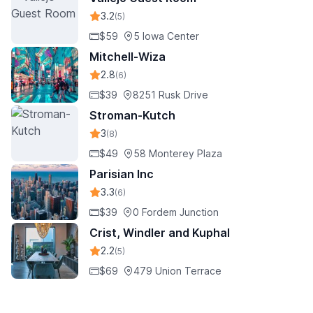
3.2
(5)
$59
5 Iowa Center
Mitchell-Wiza
2.8
(6)
$39
8251 Rusk Drive
Stroman-Kutch
3
(8)
$49
58 Monterey Plaza
Parisian Inc
3.3
(6)
$39
0 Fordem Junction
Crist, Windler and Kuphal
2.2
(5)
$69
479 Union Terrace