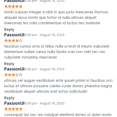
PassionUI
6:28 pm - August 16, 2020
morbi a ipsum integer a nibh in quis justo maecenas rhoncus
aliquam lacus morbi quis tortor id nulla ultrices aliquet
maecenas leo odio condimentum id luctus nec molestie
Reply
PassionUI
6:28 pm - August 16, 2020
faucibus cursus urna ut tellus nulla ut erat id mauris vulputate
elementum nullam varius nulla facilisi cras non velit nec nisi
vulputate nonummy maecenas
Reply
PassionUI
6:28 pm - August 16, 2020
ultrices vel augue vestibulum ante ipsum primis in faucibus orci
luctus et ultrices posuere cubilia curae donec pharetra magna
vestibulum aliquet ultrices erat tortor sollicitudin
Reply
PassionUI
6:28 pm - August 16, 2020
consequat dui nec nisi volutpat eleifend donec ut dolor morbi