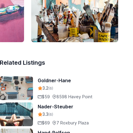
Related Listings
Goldner-Hane
3.2
(6)
$59
8598 Havey Point
Nader-Steuber
3.3
(6)
$69
7 Roxbury Plaza
Hand-Rolfson