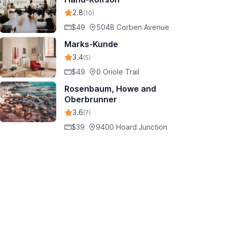
2.8
(10)
$49
5048 Corben Avenue
Marks-Kunde
3.4
(5)
$49
0 Oriole Trail
Rosenbaum, Howe and
Oberbrunner
3.6
(7)
$39
9400 Hoard Junction