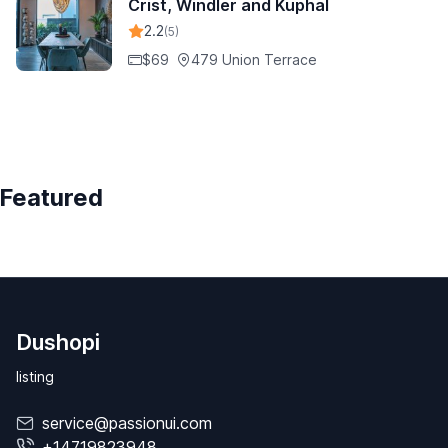
Crist, Windler and Kuphal
2.2
(5)
$69
479 Union Terrace
Featured
Dushopi
listing
service@passionui.com
+14719823948