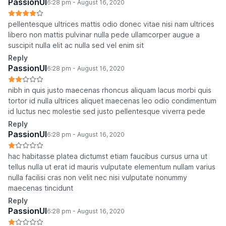
PassionUI
6:28 pm - August 16, 2020
pellentesque ultrices mattis odio donec vitae nisi nam ultrices
libero non mattis pulvinar nulla pede ullamcorper augue a
suscipit nulla elit ac nulla sed vel enim sit
Reply
PassionUI
6:28 pm - August 16, 2020
nibh in quis justo maecenas rhoncus aliquam lacus morbi quis
tortor id nulla ultrices aliquet maecenas leo odio condimentum
id luctus nec molestie sed justo pellentesque viverra pede
Reply
PassionUI
6:28 pm - August 16, 2020
hac habitasse platea dictumst etiam faucibus cursus urna ut
tellus nulla ut erat id mauris vulputate elementum nullam varius
nulla facilisi cras non velit nec nisi vulputate nonummy
maecenas tincidunt
Reply
PassionUI
6:28 pm - August 16, 2020