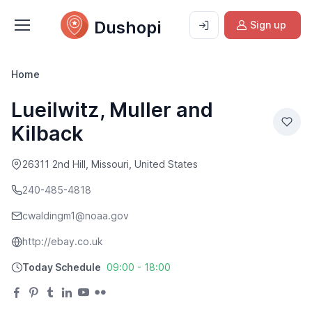
Dushopi
Sign up
Home
Lueilwitz, Muller and
Kilback
26311 2nd Hill, Missouri, United States
240-485-4818
cwaldingm1@noaa.gov
http://ebay.co.uk
Today Schedule
09:00 - 18:00