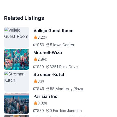
Related Listings
Vallejo Guest Room
3.2
(5)
$59
5 Iowa Center
Mitchell-Wiza
2.8
(6)
$39
8251 Rusk Drive
Stroman-Kutch
3
(8)
$49
58 Monterey Plaza
Parisian Inc
3.3
(6)
$39
0 Fordem Junction