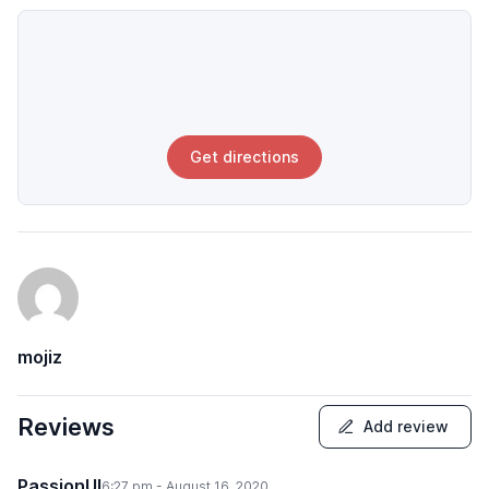
Get directions
mojiz
Reviews
Add review
PassionUI
6:27 pm - August 16, 2020