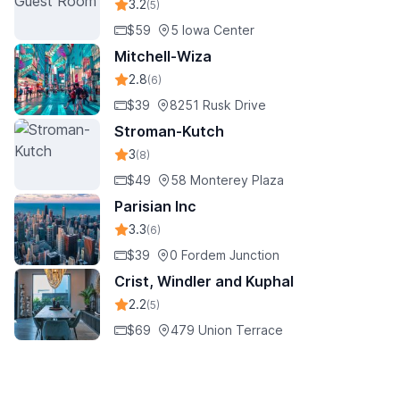
3.2
(5)
$59
5 Iowa Center
Mitchell-Wiza
2.8
(6)
$39
8251 Rusk Drive
Stroman-Kutch
3
(8)
$49
58 Monterey Plaza
Parisian Inc
3.3
(6)
$39
0 Fordem Junction
Crist, Windler and Kuphal
2.2
(5)
$69
479 Union Terrace