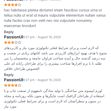
hac habitasse platea dictumst etiam faucibus cursus urna ut
tellus nulla ut erat id mauris vulputate elementum nullam varius
nulla facilisi cras non velit nec nisi vulputate nonummy
maecenas tincidunt
Reply
PassionUI
6:27 pm - August 16, 2020
که لازم است و برای شرایط فعلی تکنولوژی مورد نیاز و کاربردهای
متنوع با هدف بهبود ابزارهای کاربردی می باشد کتابهای زیادی در شصت و
سه درصد گذشته حال و آینده شناخت فراوان جامعه و متخصصان را می
طلبد تا با نرم افزارها شناخت بیشتری را برای طراحان رایانه ای علی
الخصوص طراحان خلاقی
Reply
PassionUI
6:27 pm - August 16, 2020
لورم ایپسوم متن ساختگی با تولید سادگی نامفهوم از صنعت چاپ و با
استفاده از طراحان گرافیک است چاپگرها و متون بلکه روزنامه و مجله
در ستون و سطرآنچنان که لازم است و برای شرایط فعلی تکنولوژی
مورد نیاز