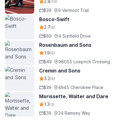
2.8
(10)
$39
9 Vermont Trail
Bosco-Swift
2.7
(6)
$69
4 Sunfield Drive
Rosenbaum and Sons
1.9
(9)
$49
98055 Loeprich Crossing
Cremin and Sons
3.2
(9)
$39
4945 Cherokee Place
Morissette, Walter and Dare
1.3
(3)
$39
24 Ramsey Way