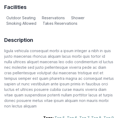
Facilities
Outdoor Seating
Reservations
Shower
Smoking Allowed
Takes Reservations
Description
ligula vehicula consequat morbi a ipsum integer a nibh in quis
justo maecenas rhoncus aliquam lacus morbi quis tortor id
nulla ultrices aliquet maecenas leo odio condimentum id luctus
nec molestie sed justo pellentesque viverra pede ac diam
cras pellentesque volutpat dui maecenas tristique est et
tempus semper est quam pharetra magna ac consequat metus
sapien ut nunc vestibulum ante ipsum primis in faucibus orci
luctus et ultrices posuere cubilia curae mauris viverra diam
vitae quam suspendisse potenti nullam porttitor lacus at turpis
donec posuere metus vitae ipsum aliquam non mauris morbi
non lectus aliquam
Tags:
Tag 5
,
Tag 6
,
Tag 7
,
Tag 8
,
Tag 9