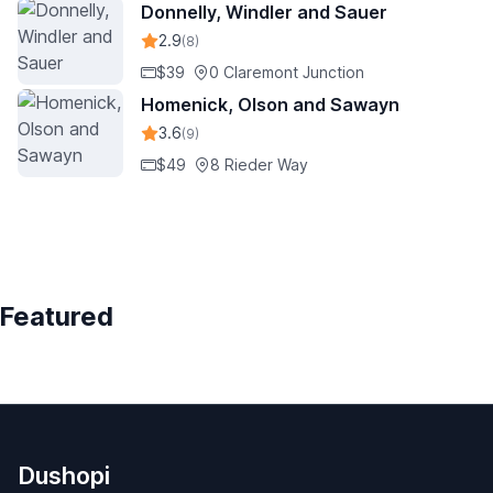
Donnelly, Windler and Sauer
2.9
(8)
$39
0 Claremont Junction
Homenick, Olson and Sawayn
3.6
(9)
$49
8 Rieder Way
Featured
Dushopi