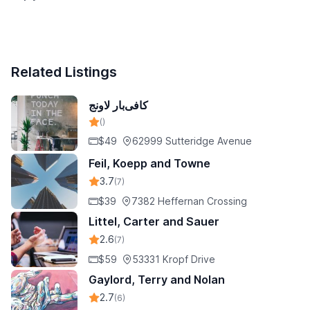
Related Listings
کافی‌بار لاونج
()
$49
62999 Sutteridge Avenue
Feil, Koepp and Towne
3.7
(7)
$39
7382 Heffernan Crossing
Littel, Carter and Sauer
2.6
(7)
$59
53331 Kropf Drive
Gaylord, Terry and Nolan
2.7
(6)