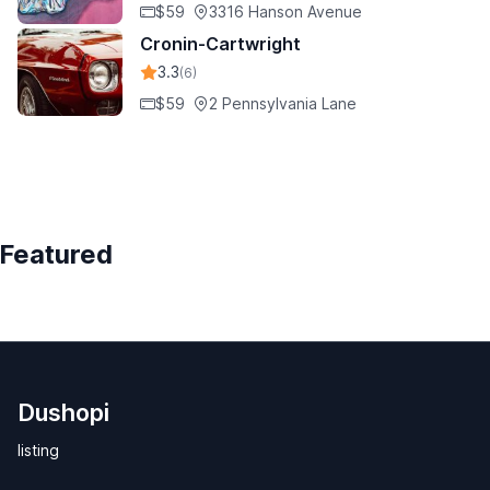
$59
3316 Hanson Avenue
Cronin-Cartwright
3.3
(6)
$59
2 Pennsylvania Lane
Featured
Dushopi
listing