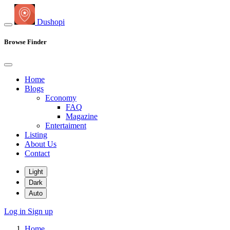
Dushopi
Browse Finder
Home
Blogs
Economy
FAQ
Magazine
Entertaiment
Listing
About Us
Contact
Light
Dark
Auto
Log in
Sign up
Home