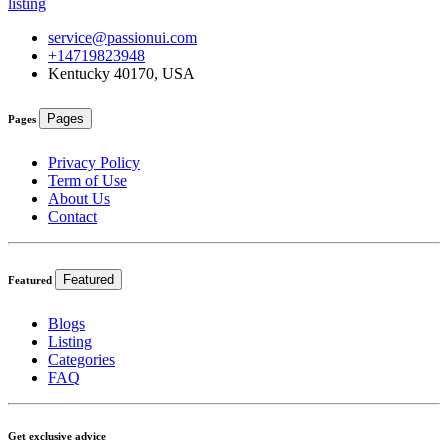
listing
service@passionui.com
+14719823948
Kentucky 40170, USA
Pages
Pages
Privacy Policy
Term of Use
About Us
Contact
Featured
Featured
Blogs
Listing
Categories
FAQ
Get exclusive advice