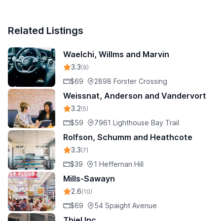
Related Listings
Waelchi, Willms and Marvin
3.3
(9)
$69
2898 Forster Crossing
Weissnat, Anderson and Vandervort
3.2
(5)
$59
7961 Lighthouse Bay Trail
Rolfson, Schumm and Heathcote
3.3
(7)
$39
1 Heffernan Hill
Mills-Sawayn
2.6
(10)
$69
54 Spaight Avenue
Thiel Inc