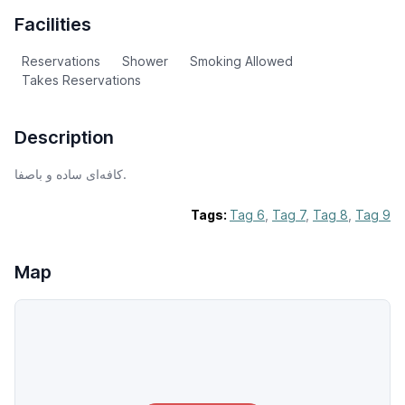
Facilities
Reservations
Shower
Smoking Allowed
Takes Reservations
Description
کافه‌ای ساده و باصفا.
Tags:
Tag 6
,
Tag 7
,
Tag 8
,
Tag 9
Map