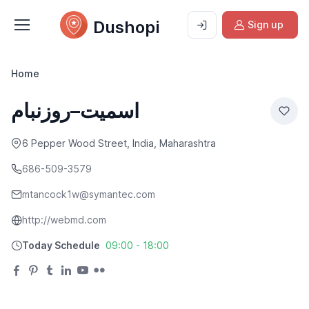
Dushopi
Sign up
Home
اسمیت–روزنبام
6 Pepper Wood Street, India, Maharashtra
686-509-3579
mtancock1w@symantec.com
http://webmd.com
Today Schedule
09:00 - 18:00