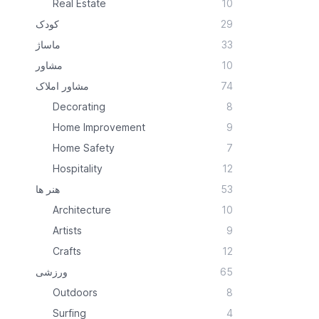
Real Estate
10
کودک
29
ماساژ
33
مشاور
10
مشاور املاک
74
Decorating
8
Home Improvement
9
Home Safety
7
Hospitality
12
هنر ها
53
Architecture
10
Artists
9
Crafts
12
ورزشی
65
Outdoors
8
Surfing
4