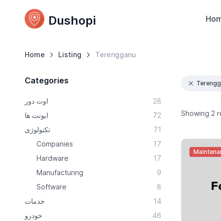
Dushopi
Ho
Home
Listing
Terengganu
Categories
Terengg
اوت دور
28
Showing 2 r
ایونت ها
72
تکنولوژی
71
Companies
17
Maintena
Hardware
17
Manufacturing
9
Software
8
خدمات
14
خودرو
46