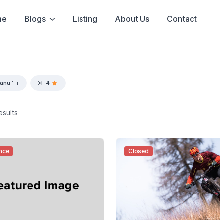
me
Blogs
Listing
About Us
Contact
anu
4
esults
nce
Closed