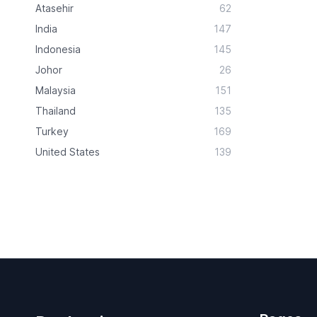
Atasehir
62
India
147
Indonesia
145
Johor
26
Malaysia
151
Thailand
135
Turkey
169
United States
139