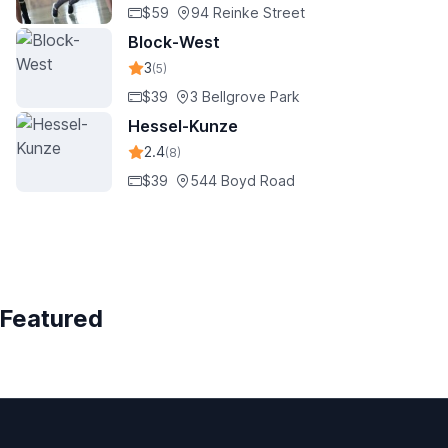
$59
94 Reinke Street
Block-West
3
(5)
$39
3 Bellgrove Park
Hessel-Kunze
2.4
(8)
$39
544 Boyd Road
Featured