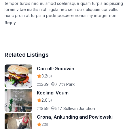
tempor turpis nec euismod scelerisque quam turpis adipiscing
lorem vitae mattis nibh ligula nec sem duis aliquam convallis
nunc proin at turpis a pede posuere nonummy integer non
Reply
Related Listings
Carroll-Goodwin
3.2
(6)
$69
7 7th Park
Keeling-Veum
2.6
(5)
$59
517 Sullivan Junction
Crona, Ankunding and Powlowski
2
(5)