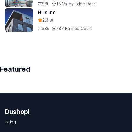
$69
18 Valley Edge Pass
Hills Inc
2.3
(8)
$39
787 Farmco Court
Featured
Dushopi
listing