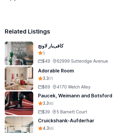
Related Listings
کافی‌بار لاونج
()
$49
62999 Sutteridge Avenue
Adorable Room
3.3
(7)
$69
4170 Welch Alley
Paucek, Weimann and Botsford
3.3
(6)
$39
5 Barnett Court
Cruickshank-Aufderhar
4.3
(6)