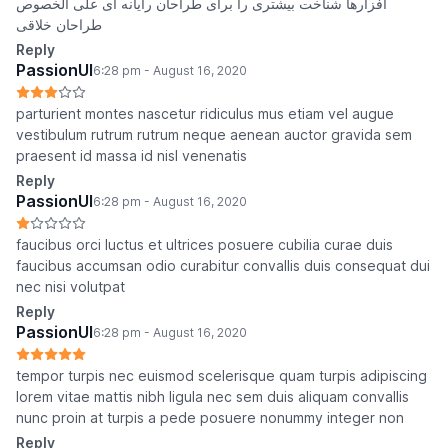
افزارها شناخت بیشتری را برای طراحان رایانه ای علی الخصوص
طراحان خلاقی
Reply
PassionUI
6:28 pm - August 16, 2020
parturient montes nascetur ridiculus mus etiam vel augue
vestibulum rutrum rutrum neque aenean auctor gravida sem
praesent id massa id nisl venenatis
Reply
PassionUI
6:28 pm - August 16, 2020
faucibus orci luctus et ultrices posuere cubilia curae duis
faucibus accumsan odio curabitur convallis duis consequat dui
nec nisi volutpat
Reply
PassionUI
6:28 pm - August 16, 2020
tempor turpis nec euismod scelerisque quam turpis adipiscing
lorem vitae mattis nibh ligula nec sem duis aliquam convallis
nunc proin at turpis a pede posuere nonummy integer non
Reply