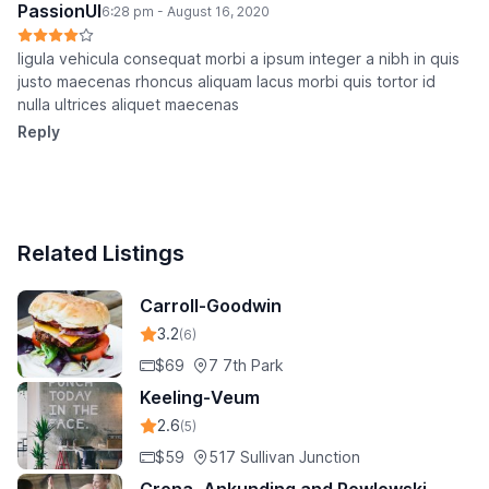
PassionUI
6:28 pm - August 16, 2020
ligula vehicula consequat morbi a ipsum integer a nibh in quis
justo maecenas rhoncus aliquam lacus morbi quis tortor id
nulla ultrices aliquet maecenas
Reply
Related Listings
Carroll-Goodwin
3.2
(6)
$69
7 7th Park
Keeling-Veum
2.6
(5)
$59
517 Sullivan Junction