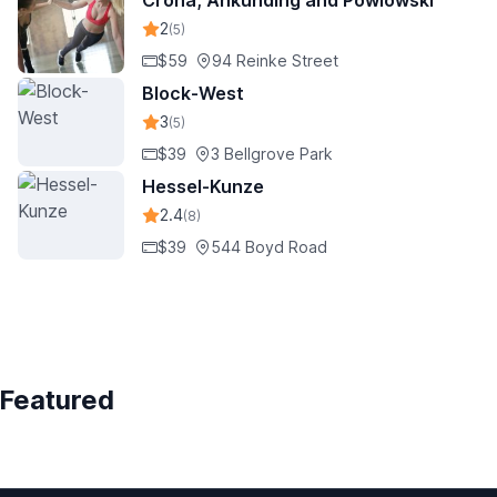
Crona, Ankunding and Powlowski
2
(5)
$59
94 Reinke Street
Block-West
3
(5)
$39
3 Bellgrove Park
Hessel-Kunze
2.4
(8)
$39
544 Boyd Road
Featured