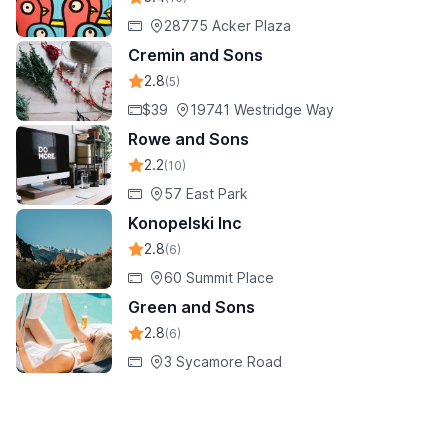
28775 Acker Plaza
Cremin and Sons
2.8
(5)
$39
19741 Westridge Way
Rowe and Sons
2.2
(10)
57 East Park
Konopelski Inc
2.8
(6)
60 Summit Place
Green and Sons
2.8
(6)
3 Sycamore Road