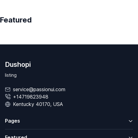
Featured
Dushopi
listing
service@passionui.com
+14719823948
Kentucky 40170, USA
Pages
Featured