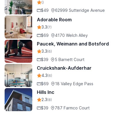
()
$49
62999 Sutteridge Avenue
Adorable Room
3.3
(7)
$69
4170 Welch Alley
Paucek, Weimann and Botsford
3.3
(6)
$39
5 Barnett Court
Cruickshank-Aufderhar
4.3
(6)
$69
18 Valley Edge Pass
Hills Inc
2.3
(8)
$39
787 Farmco Court