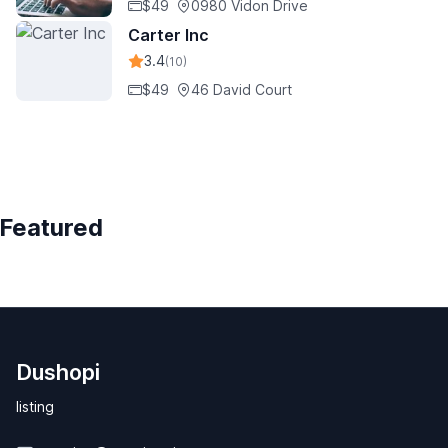
$49
0980 Vidon Drive
Carter Inc
3.4
(10)
$49
46 David Court
Featured
Dushopi
listing