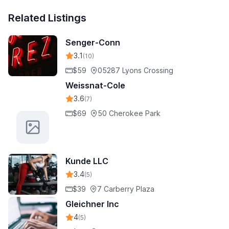
Related Listings
Senger-Conn
3.1
(10)
$59
05287 Lyons Crossing
Weissnat-Cole
3.6
(7)
$69
50 Cherokee Park
Kunde LLC
3.4
(5)
$39
7 Carberry Plaza
Gleichner Inc
4
(5)