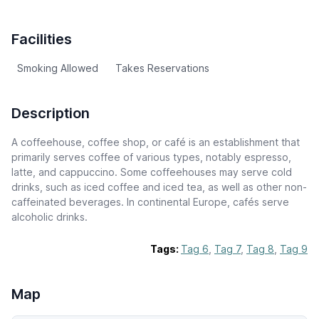
Facilities
Smoking Allowed
Takes Reservations
Description
A coffeehouse, coffee shop, or café is an establishment that
primarily serves coffee of various types, notably espresso,
latte, and cappuccino. Some coffeehouses may serve cold
drinks, such as iced coffee and iced tea, as well as other non-
caffeinated beverages. In continental Europe, cafés serve
alcoholic drinks.
Tags:
Tag 6
,
Tag 7
,
Tag 8
,
Tag 9
Map